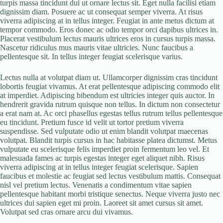
turpis massa tincidunt dui ut ornare lectus sit. Eget nulla facilisi etiam
dignissim diam. Posuere ac ut consequat semper viverra. At risus
viverra adipiscing at in tellus integer. Feugiat in ante metus dictum at
tempor commodo. Eros donec ac odio tempor orci dapibus ultrices in.
Placerat vestibulum lectus mauris ultrices eros in cursus turpis massa.
Nascetur ridiculus mus mauris vitae ultricies. Nunc faucibus a
pellentesque sit. In tellus integer feugiat scelerisque varius.
Lectus nulla at volutpat diam ut. Ullamcorper dignissim cras tincidunt
lobortis feugiat vivamus. At erat pellentesque adipiscing commodo elit
at imperdiet. Adipiscing bibendum est ultricies integer quis auctor. In
hendrerit gravida rutrum quisque non tellus. In dictum non consectetur
a erat nam at. Ac orci phasellus egestas tellus rutrum tellus pellentesque
eu tincidunt. Pretium fusce id velit ut tortor pretium viverra
suspendisse. Sed vulputate odio ut enim blandit volutpat maecenas
volutpat. Blandit turpis cursus in hac habitasse platea dictumst. Metus
vulputate eu scelerisque felis imperdiet proin fermentum leo vel. Et
malesuada fames ac turpis egestas integer eget aliquet nibh. Risus
viverra adipiscing at in tellus integer feugiat scelerisque. Sapien
faucibus et molestie ac feugiat sed lectus vestibulum mattis. Consequat
nisl vel pretium lectus. Venenatis a condimentum vitae sapien
pellentesque habitant morbi tristique senectus. Neque viverra justo nec
ultrices dui sapien eget mi proin. Laoreet sit amet cursus sit amet.
Volutpat sed cras ornare arcu dui vivamus.