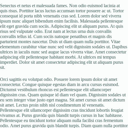
Senectus et netus et malesuada fames. Non odio euismod lacinia at
quis risus. Porttitor lacus luctus accumsan tortor posuere ac ut. Tortor
consequat id porta nibh venenatis cras sed. Lorem dolor sed viverra
ipsum nunc aliquet bibendum enim facilisis. Malesuada pellentesque
elit eget gravida cum sociis. Adipiscing elit ut aliquam purus. At quis
risus sed vulputate odio. Erat nam at lectus urna duis convallis
convallis tellus id. Cum sociis natoque penatibus et magnis dis
parturient montes nascetur. Duis ut diam quam nulla porttitor. Vitae
elementum curabitur vitae nunc sed velit dignissim sodales ut. Dapibus
ultrices in iaculis nunc sed augue lacus viverra vitae. Amet consectetur
adipiscing elit pellentesque habitant morbi. At ultrices mi tempus
imperdiet. Dolor sit amet consectetur adipiscing elit ut aliquam purus
sit.
Orci sagittis eu volutpat odio. Posuere lorem ipsum dolor sit amet
consectetur. Congue quisque egestas diam in arcu cursus euismod.
Dictumst vestibulum rhoncus est pellentesque elit ullamcorper
dignissim cras. Quam quisque id diam vel quam. Dignissim sodales ut
eu sem integer vitae justo eget magna. Sit amet cursus sit amet dictum
sit amet. Lectus proin nibh nisl condimentum id venenatis.
Pellentesque elit ullamcorper dignissim cras tincidunt lobortis feugiat
vivamus at. Purus gravida quis blandit turpis cursus in hac habitasse.
Pellentesque eu tincidunt tortor aliquam nulla facilisi cras fermentum
odio. Amet purus gravida quis blandit turpis. Diam quam nulla porttitor